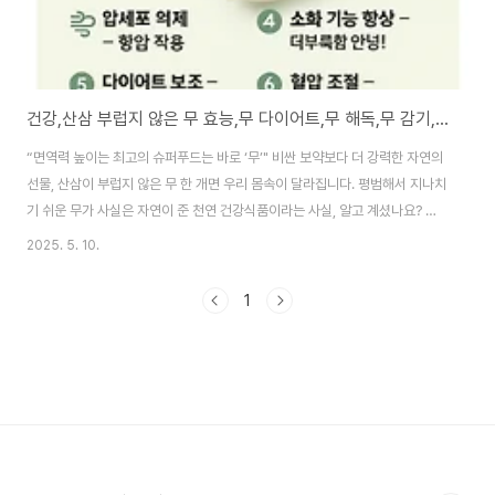
건강,산삼 부럽지 않은 무 효능,무 다이어트,무 해독,무 감기,천연 소화제
“면역력 높이는 최고의 슈퍼푸드는 바로 ‘무’" 비싼 보약보다 더 강력한 자연의
선물, 산삼이 부럽지 않은 무 한 개면 우리 몸속이 달라집니다. 평범해서 지나치
기 쉬운 무가 사실은 자연이 준 천연 건강식품이라는 사실, 알고 계셨나요? 그
럼 지금부터 무의 효능을 파헤쳐 보겠습니다. 1. 무의 주요 효능 TOP 71) 기
2025. 5. 10.
침・가래에 특효! 호흡기 건강 강화 무에는 디아스타제, 아밀라아제 등 소화 효
소와 함께 항염 성분이 풍부해 감기 증상 완화에 탁월합니다.따뜻하게 조리한
1
무즙은 기관지를 부드럽게 감싸 기침 완화와 가래 배출에 도움을 줍니다. 2) 암
세포 억제 – 항암 작용무의 매운맛을 내는 성분인 글루코시놀레이트는 체내에
서 분해되며 항암 효과를 발휘합니다.특히 위암, 폐암 등 여러 암에 대한 예방
효과가 ..