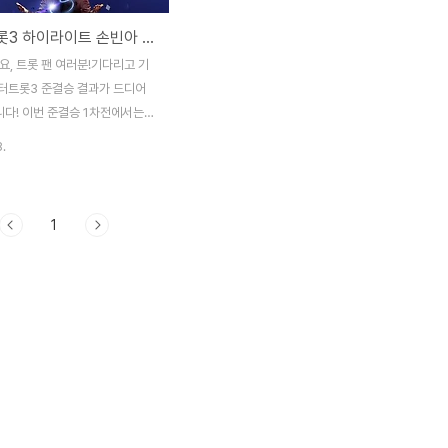
미스터트롯3 하이라이트 손빈아 김용빈 TOP10
요, 트롯 팬 여러분!기다리고 기
터트롯3 준결승 결과가 드디어
다! 이번 준결승 1차전에서는
맨들이 불꽃 튀는 경쟁을 펼쳤고,
8.
이 가득한 무대들이 이어졌습니
 결승 무대를 향해 달려가고 있는
TOP7에는 누가 오를까요? 미스
1
이라이트 손빈아 김용빈 TOP10
펴 보시겠습니다. 미스터트롯3 하
 미스터트롯3 하이라이트🔥 미
결승 1차전 주요 결과 이번 준
은 2라운드 개인전으로 진행되었
라운드 점수(마스터+온라인 응원투
드 점수(마스터 1300점+국민대
)를 합산해 최종 순위가 결정되
트롯3 TOP10 1) 김용빈, 대