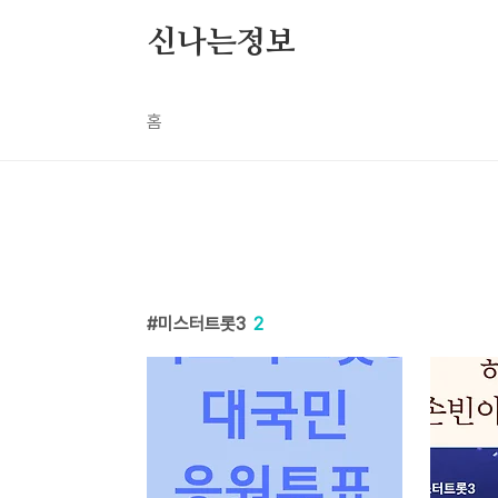
본문 바로가기
신나는정보
홈
미스터트롯3
2