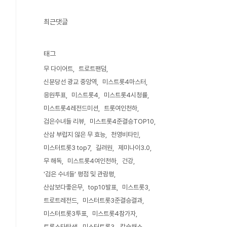
최근댓글
태그
무 다이어트
트로트팬덤
신분당선 광교 중앙역
미스트롯4마스터
응원투표
미스트롯4
미스트롯4시청률
미스트롯4레전드미션
트롯여인천하
검은수녀들 리뷰
미스트롯4준결승TOP10
산삼 부럽지 않은 무 효능
천영비타민
미스터트롯3 top7
길려원
제미나이3.0
무 해독
미스트롯4여인천하
건강
'검은 수녀들' 평점 및 관람평
산삼보다좋은무
top10발표
미스트롯3
트로트레전드
미스터트롯3준결승결과
미스터트롯3투표
미스트롯4참가자
트롯스타탄생
미스터트롯3
칼슘채소