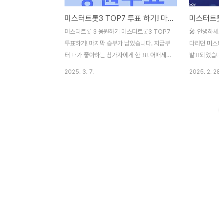
미스터트롯3 TOP7 투표 하기! 마지막 승부! 투표 방법
미스터트롯 3 응원하기 미스터트롯3 TOP7
🎤 안녕하세
투표하기! 마지막 승부가 남았습니다. 지금부
다리던 미스
터 내가 좋아하는 참가자에게 한 표! 어떠세
발표되었습니
요.그동안 트롯 팬들이 3개월간 트롯과 함께
실력파 트롯
2025. 3. 7.
2025. 2. 2
웃고 울었던 시간이 어느덧 다 지나가고 있습
감동과 반전
니다. 어제 드디어 최종 TOP7이 확정되었는
다. 이제 곧
데요. 매회 감동적인 무대와 뛰어난 실력으로
데요, 과연 
시청자들의 사랑을 받아왔으며, 이제 여러분
터트롯3 하
의 소중한 한 표가 최종 우승자를 결정하는
에 대해 살
데 중요한 역할을 하게 됩니다. 이번 시즌의
이라이트 1.
최강자는 누가 될까요? 미스터트롯3 TOP7
스터트롯3 준
투표하기! 마지막 승부! 여러분의 한 표를 기
결승 1차전
다립니다.1. 미스터트롯3 TOP7, 결승을 향
습니다. 1
한 마지막 승부!미스터트롯 3의 TOP7이 확
표)에 2라운
정되면서 결승전이 더욱 흥미진진해지고 있
표단 200점
습니다. 이번 시즌은 그 어느 때보다도 강력
었죠. 미스터