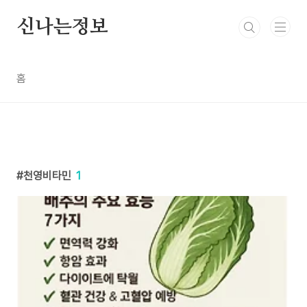
본문 바로가기
신나는정보
홈
천영비타민
1